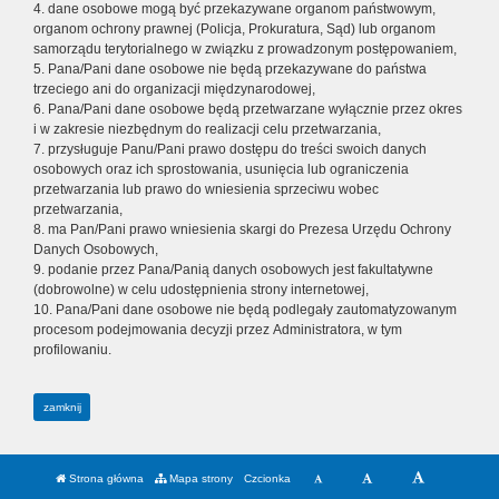
4. dane osobowe mogą być przekazywane organom państwowym,
organom ochrony prawnej (Policja, Prokuratura, Sąd) lub organom
samorządu terytorialnego w związku z prowadzonym postępowaniem,
5. Pana/Pani dane osobowe nie będą przekazywane do państwa
trzeciego ani do organizacji międzynarodowej,
6. Pana/Pani dane osobowe będą przetwarzane wyłącznie przez okres
i w zakresie niezbędnym do realizacji celu przetwarzania,
7. przysługuje Panu/Pani prawo dostępu do treści swoich danych
osobowych oraz ich sprostowania, usunięcia lub ograniczenia
przetwarzania lub prawo do wniesienia sprzeciwu wobec
przetwarzania,
8. ma Pan/Pani prawo wniesienia skargi do Prezesa Urzędu Ochrony
Danych Osobowych,
9. podanie przez Pana/Panią danych osobowych jest fakultatywne
(dobrowolne) w celu udostępnienia strony internetowej,
10. Pana/Pani dane osobowe nie będą podlegały zautomatyzowanym
procesom podejmowania decyzji przez Administratora, w tym
profilowaniu.
zamknij
Strona główna
Mapa strony
Czcionka