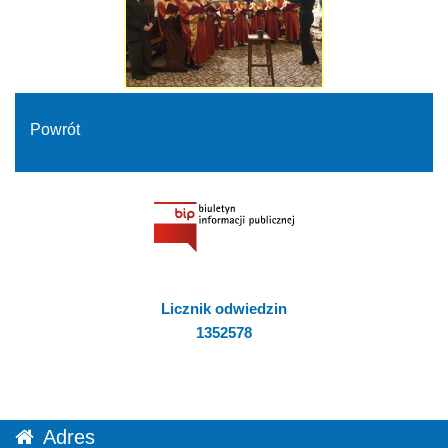
Powrót
Licznik odwiedzin
1352578
Adres