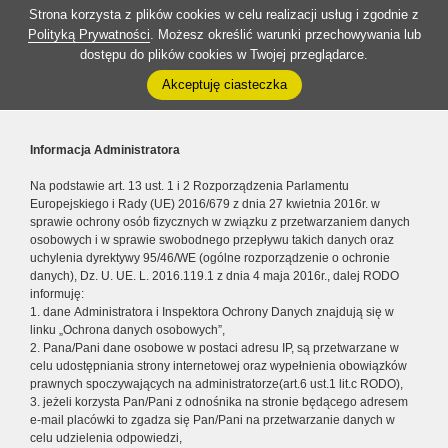
Strona korzysta z plików cookies w celu realizacji usług i zgodnie z
Polityką Prywatności
. Możesz określić warunki przechowywania lub
dostępu do plików cookies w Twojej przeglądarce.
Akceptuję ciasteczka
Informacja Administratora
Na podstawie art. 13 ust. 1 i 2 Rozporządzenia Parlamentu
Europejskiego i Rady (UE) 2016/679 z dnia 27 kwietnia 2016r. w
sprawie ochrony osób fizycznych w związku z przetwarzaniem danych
osobowych i w sprawie swobodnego przepływu takich danych oraz
uchylenia dyrektywy 95/46/WE (ogólne rozporządzenie o ochronie
danych), Dz. U. UE. L. 2016.119.1 z dnia 4 maja 2016r., dalej RODO
informuję:
1. dane Administratora i Inspektora Ochrony Danych znajdują się w
linku „Ochrona danych osobowych”,
2. Pana/Pani dane osobowe w postaci adresu IP, są przetwarzane w
celu udostępniania strony internetowej oraz wypełnienia obowiązków
prawnych spoczywających na administratorze(art.6 ust.1 lit.c RODO),
3. jeżeli korzysta Pan/Pani z odnośnika na stronie będącego adresem
e-mail placówki to zgadza się Pan/Pani na przetwarzanie danych w
celu udzielenia odpowiedzi,