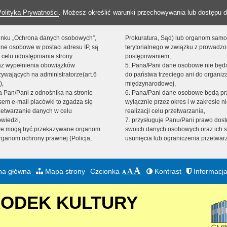
Polityką Prywatności
. Możesz określić warunki przechowywania lub dostępu d
 linku „Ochrona danych osobowych”,
Prokuratura, Sąd) lub organom sam
ne osobowe w postaci adresu IP, są
terytorialnego w związku z prowadz
 celu udostępniania strony
postępowaniem,
raz wypełnienia obowiązków
5. Pana/Pani dane osobowe nie bę
ywających na administratorze(art.6
do państwa trzeciego ani do organiza
),
międzynarodowej,
sta Pan/Pani z odnośnika na stronie
6. Pana/Pani dane osobowe będą pr
em e-mail placówki to zgadza się
wyłącznie przez okres i w zakresie 
zetwarzanie danych w celu
realizacji celu przetwarzania,
owiedzi,
7. przysługuje Panu/Pani prawo dost
we mogą być przekazywane organom
swoich danych osobowych oraz ich s
ganom ochrony prawnej (Policja,
usunięcia lub ograniczenia przetwar
na główna
Mapa strony
Czcionka
Kontrast
Informacja
RODEK KULTURY