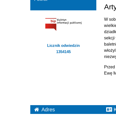
Art
W sobo
wielki
dziadk
sekcji
baletn
Licznik odwiedzin
włożyl
1354145
niezwy
Przed 
Ewę Ma
Adres
K