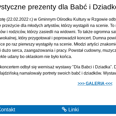
ystyczne prezenty dla Babć i Dziad
tę (22.02.2022 r.) w Gminnym Ośrodku Kultury w Rzgowie odbył 
e przeżycie dla młodych artystów, którzy wystąpili na scenie. To
ów i rodziców, którzy zasiedli na widowni. To także ogromna sa
 wokalnej, który przygotował i poprowadził koncert. Dumna pow
ice po raz pierwszy wystąpiły na scenie. Młodzi artyści znakomi
i dużo serca, zaangażowania i pracy. Powstał cudowny, muzyczn
kle udany bo oklaskom nie było końca.
koncertem odbył się wernisaż wystawy "Dla Babci i Dziadka". Dz
jdzińską namalowały portrety swoich babć i dziadków. Wysta
>>> GALERIA <<<
ontakt
Linki