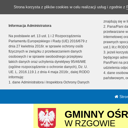
Strona korzysta z plików cookies w celu realizacji usług i zgodnie z
znajdują się w
Informacja Administratora
2. Pana/Pani da
przetwarzane w
Na podstawie art. 13 ust. 1 i 2 Rozporządzenia
internetowej o
Parlamentu Europejskiego i Rady (UE) 2016/679 z
prawnych spocz
dnia 27 kwietnia 2016r. w sprawie ochrony osób
ust.1 lit.c RODO
fizycznych w związku z przetwarzaniem danych
3. jeżeli korzy
osobowych i w sprawie swobodnego przepływu
będącego adres
takich danych oraz uchylenia dyrektywy 95/46/WE
Pan/Pani na pr
(ogólne rozporządzenie o ochronie danych), Dz. U.
udzielenia odp
UE. L. 2016.119.1 z dnia 4 maja 2016r., dalej RODO
4. dane osobo
informuję:
państwowym, or
1. dane Administratora i Inspektora Ochrony Danych
Stro
GMINNY OŚ
W RZGOWIE