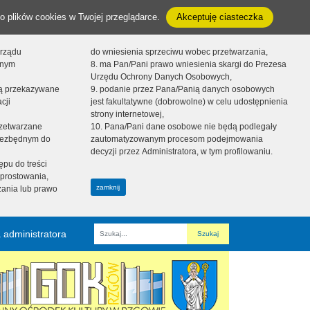
o plików cookies w Twojej przeglądarce.
Akceptuję ciasteczka
orządu
do wniesienia sprzeciwu wobec przetwarzania,
onym
8. ma Pan/Pani prawo wniesienia skargi do Prezesa
Urzędu Ochrony Danych Osobowych,
dą przekazywane
9. podanie przez Pana/Panią danych osobowych
cji
jest fakultatywne (dobrowolne) w celu udostępnienia
strony internetowej,
zetwarzane
10. Pana/Pani dane osobowe nie będą podlegały
niezbędnym do
zautomatyzowanym procesom podejmowania
decyzji przez Administratora, w tym profilowaniu.
ępu do treści
prostowania,
zamknij
zania lub prawo
 administratora
Fraza