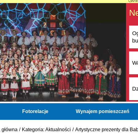
N
Og
bu
Wa
Dz
Fotorelacje
Wynajem pomieszczeń
a główna
Kategoria: Aktualności
Artystyczne prezenty dla Ba