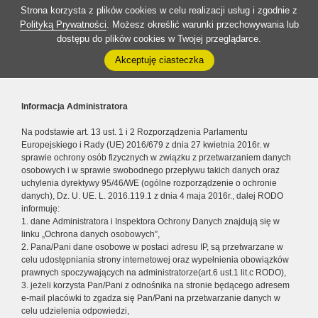
Strona korzysta z plików cookies w celu realizacji usług i zgodnie z
Polityką Prywatności
. Możesz określić warunki przechowywania lub
dostępu do plików cookies w Twojej przeglądarce.
Akceptuję ciasteczka
Informacja Administratora
Na podstawie art. 13 ust. 1 i 2 Rozporządzenia Parlamentu
Europejskiego i Rady (UE) 2016/679 z dnia 27 kwietnia 2016r. w
sprawie ochrony osób fizycznych w związku z przetwarzaniem danych
osobowych i w sprawie swobodnego przepływu takich danych oraz
uchylenia dyrektywy 95/46/WE (ogólne rozporządzenie o ochronie
danych), Dz. U. UE. L. 2016.119.1 z dnia 4 maja 2016r., dalej RODO
informuję:
1. dane Administratora i Inspektora Ochrony Danych znajdują się w
linku „Ochrona danych osobowych”,
2. Pana/Pani dane osobowe w postaci adresu IP, są przetwarzane w
celu udostępniania strony internetowej oraz wypełnienia obowiązków
prawnych spoczywających na administratorze(art.6 ust.1 lit.c RODO),
3. jeżeli korzysta Pan/Pani z odnośnika na stronie będącego adresem
e-mail placówki to zgadza się Pan/Pani na przetwarzanie danych w
celu udzielenia odpowiedzi,