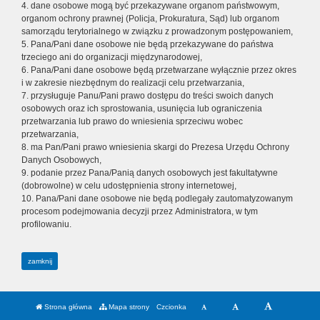
4. dane osobowe mogą być przekazywane organom państwowym,
organom ochrony prawnej (Policja, Prokuratura, Sąd) lub organom
samorządu terytorialnego w związku z prowadzonym postępowaniem,
5. Pana/Pani dane osobowe nie będą przekazywane do państwa
trzeciego ani do organizacji międzynarodowej,
6. Pana/Pani dane osobowe będą przetwarzane wyłącznie przez okres
i w zakresie niezbędnym do realizacji celu przetwarzania,
7. przysługuje Panu/Pani prawo dostępu do treści swoich danych
osobowych oraz ich sprostowania, usunięcia lub ograniczenia
przetwarzania lub prawo do wniesienia sprzeciwu wobec
przetwarzania,
8. ma Pan/Pani prawo wniesienia skargi do Prezesa Urzędu Ochrony
Danych Osobowych,
9. podanie przez Pana/Panią danych osobowych jest fakultatywne
(dobrowolne) w celu udostępnienia strony internetowej,
10. Pana/Pani dane osobowe nie będą podlegały zautomatyzowanym
procesom podejmowania decyzji przez Administratora, w tym
profilowaniu.
zamknij
Strona główna
Mapa strony
Czcionka