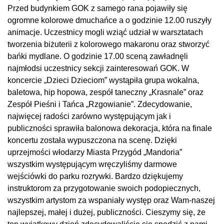
Przed budynkiem GOK z samego rana pojawiły się
ogromne kolorowe dmuchańce a o godzinie 12.00 ruszyły
animacje. Uczestnicy mogli wziąć udział w warsztatach
tworzenia biżuterii z kolorowego makaronu oraz stworzyć
bańki mydlane. O godzinie 17.00 sceną zawładnęli
najmłodsi uczestnicy sekcji zainteresowań GOK. W
koncercie „Dzieci Dzieciom” wystąpiła grupa wokalna,
baletowa, hip hopowa, zespół taneczny „Krasnale” oraz
Zespół Pieśni i Tańca „Rzgowianie”. Zdecydowanie,
najwięcej radości zarówno występującym jak i
publiczności sprawiła balonowa dekoracja, która na finale
koncertu została wypuszczona na scenę. Dzięki
uprzejmości włodarzy Miasta Przygód „Mandoria”
wszystkim występującym wręczyliśmy darmowe
wejściówki do parku rozrywki. Bardzo dziękujemy
instruktorom za przygotowanie swoich podopiecznych,
wszystkim artystom za wspaniały występ oraz Wam-naszej
najlepszej, małej i dużej, publiczności. Cieszymy się, że