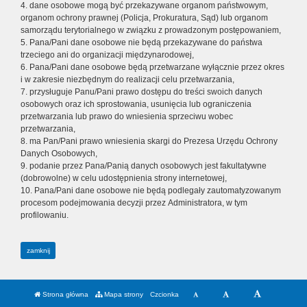
4. dane osobowe mogą być przekazywane organom państwowym,
organom ochrony prawnej (Policja, Prokuratura, Sąd) lub organom
samorządu terytorialnego w związku z prowadzonym postępowaniem,
5. Pana/Pani dane osobowe nie będą przekazywane do państwa
trzeciego ani do organizacji międzynarodowej,
6. Pana/Pani dane osobowe będą przetwarzane wyłącznie przez okres
i w zakresie niezbędnym do realizacji celu przetwarzania,
7. przysługuje Panu/Pani prawo dostępu do treści swoich danych
osobowych oraz ich sprostowania, usunięcia lub ograniczenia
przetwarzania lub prawo do wniesienia sprzeciwu wobec
przetwarzania,
8. ma Pan/Pani prawo wniesienia skargi do Prezesa Urzędu Ochrony
Danych Osobowych,
9. podanie przez Pana/Panią danych osobowych jest fakultatywne
(dobrowolne) w celu udostępnienia strony internetowej,
10. Pana/Pani dane osobowe nie będą podlegały zautomatyzowanym
procesom podejmowania decyzji przez Administratora, w tym
profilowaniu.
zamknij
Strona główna
Mapa strony
Czcionka