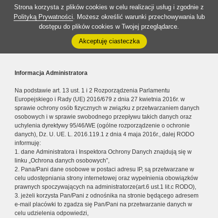
Strona korzysta z plików cookies w celu realizacji usług i zgodnie z
Polityką Prywatności
. Możesz określić warunki przechowywania lub
dostępu do plików cookies w Twojej przeglądarce.
Akceptuję ciasteczka
Informacja Administratora
Na podstawie art. 13 ust. 1 i 2 Rozporządzenia Parlamentu
Europejskiego i Rady (UE) 2016/679 z dnia 27 kwietnia 2016r. w
sprawie ochrony osób fizycznych w związku z przetwarzaniem danych
osobowych i w sprawie swobodnego przepływu takich danych oraz
uchylenia dyrektywy 95/46/WE (ogólne rozporządzenie o ochronie
danych), Dz. U. UE. L. 2016.119.1 z dnia 4 maja 2016r., dalej RODO
informuję:
1. dane Administratora i Inspektora Ochrony Danych znajdują się w
linku „Ochrona danych osobowych”,
2. Pana/Pani dane osobowe w postaci adresu IP, są przetwarzane w
celu udostępniania strony internetowej oraz wypełnienia obowiązków
prawnych spoczywających na administratorze(art.6 ust.1 lit.c RODO),
3. jeżeli korzysta Pan/Pani z odnośnika na stronie będącego adresem
e-mail placówki to zgadza się Pan/Pani na przetwarzanie danych w
celu udzielenia odpowiedzi,