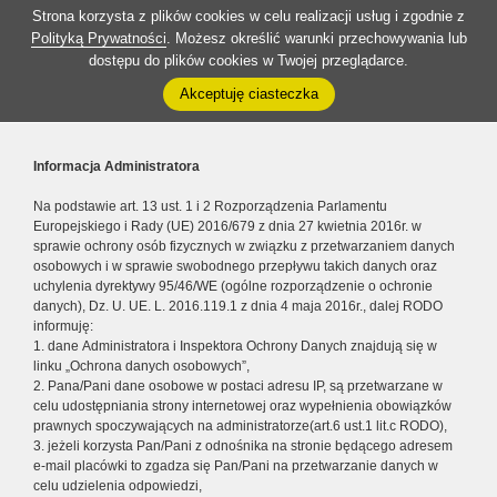
Strona korzysta z plików cookies w celu realizacji usług i zgodnie z
Polityką Prywatności
. Możesz określić warunki przechowywania lub
dostępu do plików cookies w Twojej przeglądarce.
Akceptuję ciasteczka
Informacja Administratora
Na podstawie art. 13 ust. 1 i 2 Rozporządzenia Parlamentu
Europejskiego i Rady (UE) 2016/679 z dnia 27 kwietnia 2016r. w
sprawie ochrony osób fizycznych w związku z przetwarzaniem danych
osobowych i w sprawie swobodnego przepływu takich danych oraz
uchylenia dyrektywy 95/46/WE (ogólne rozporządzenie o ochronie
danych), Dz. U. UE. L. 2016.119.1 z dnia 4 maja 2016r., dalej RODO
informuję:
1. dane Administratora i Inspektora Ochrony Danych znajdują się w
linku „Ochrona danych osobowych”,
2. Pana/Pani dane osobowe w postaci adresu IP, są przetwarzane w
celu udostępniania strony internetowej oraz wypełnienia obowiązków
prawnych spoczywających na administratorze(art.6 ust.1 lit.c RODO),
3. jeżeli korzysta Pan/Pani z odnośnika na stronie będącego adresem
e-mail placówki to zgadza się Pan/Pani na przetwarzanie danych w
celu udzielenia odpowiedzi,