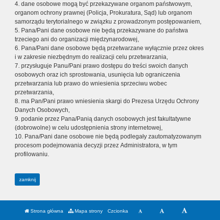
4. dane osobowe mogą być przekazywane organom państwowym,
organom ochrony prawnej (Policja, Prokuratura, Sąd) lub organom
samorządu terytorialnego w związku z prowadzonym postępowaniem,
5. Pana/Pani dane osobowe nie będą przekazywane do państwa
trzeciego ani do organizacji międzynarodowej,
6. Pana/Pani dane osobowe będą przetwarzane wyłącznie przez okres
i w zakresie niezbędnym do realizacji celu przetwarzania,
7. przysługuje Panu/Pani prawo dostępu do treści swoich danych
osobowych oraz ich sprostowania, usunięcia lub ograniczenia
przetwarzania lub prawo do wniesienia sprzeciwu wobec
przetwarzania,
8. ma Pan/Pani prawo wniesienia skargi do Prezesa Urzędu Ochrony
Danych Osobowych,
9. podanie przez Pana/Panią danych osobowych jest fakultatywne
(dobrowolne) w celu udostępnienia strony internetowej,
10. Pana/Pani dane osobowe nie będą podlegały zautomatyzowanym
procesom podejmowania decyzji przez Administratora, w tym
profilowaniu.
zamknij
Strona główna
Mapa strony
Czcionka