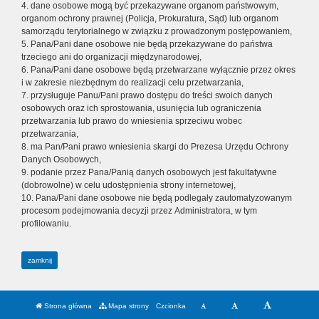
4. dane osobowe mogą być przekazywane organom państwowym,
organom ochrony prawnej (Policja, Prokuratura, Sąd) lub organom
samorządu terytorialnego w związku z prowadzonym postępowaniem,
5. Pana/Pani dane osobowe nie będą przekazywane do państwa
trzeciego ani do organizacji międzynarodowej,
6. Pana/Pani dane osobowe będą przetwarzane wyłącznie przez okres
i w zakresie niezbędnym do realizacji celu przetwarzania,
7. przysługuje Panu/Pani prawo dostępu do treści swoich danych
osobowych oraz ich sprostowania, usunięcia lub ograniczenia
przetwarzania lub prawo do wniesienia sprzeciwu wobec
przetwarzania,
8. ma Pan/Pani prawo wniesienia skargi do Prezesa Urzędu Ochrony
Danych Osobowych,
9. podanie przez Pana/Panią danych osobowych jest fakultatywne
(dobrowolne) w celu udostępnienia strony internetowej,
10. Pana/Pani dane osobowe nie będą podlegały zautomatyzowanym
procesom podejmowania decyzji przez Administratora, w tym
profilowaniu.
zamknij
Strona główna
Mapa strony
Czcionka