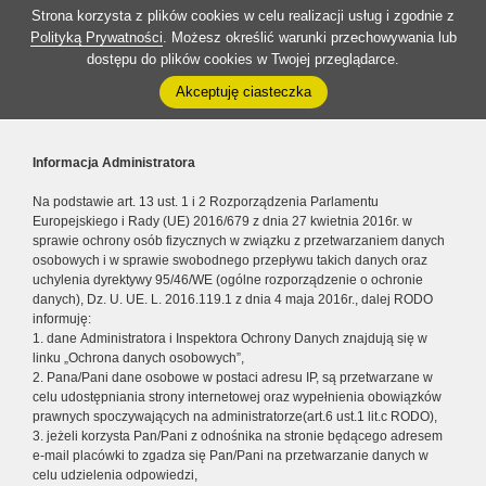
Strona korzysta z plików cookies w celu realizacji usług i zgodnie z
Polityką Prywatności
. Możesz określić warunki przechowywania lub
dostępu do plików cookies w Twojej przeglądarce.
Akceptuję ciasteczka
Informacja Administratora
Na podstawie art. 13 ust. 1 i 2 Rozporządzenia Parlamentu
Europejskiego i Rady (UE) 2016/679 z dnia 27 kwietnia 2016r. w
sprawie ochrony osób fizycznych w związku z przetwarzaniem danych
osobowych i w sprawie swobodnego przepływu takich danych oraz
uchylenia dyrektywy 95/46/WE (ogólne rozporządzenie o ochronie
danych), Dz. U. UE. L. 2016.119.1 z dnia 4 maja 2016r., dalej RODO
informuję:
1. dane Administratora i Inspektora Ochrony Danych znajdują się w
linku „Ochrona danych osobowych”,
2. Pana/Pani dane osobowe w postaci adresu IP, są przetwarzane w
celu udostępniania strony internetowej oraz wypełnienia obowiązków
prawnych spoczywających na administratorze(art.6 ust.1 lit.c RODO),
3. jeżeli korzysta Pan/Pani z odnośnika na stronie będącego adresem
e-mail placówki to zgadza się Pan/Pani na przetwarzanie danych w
celu udzielenia odpowiedzi,