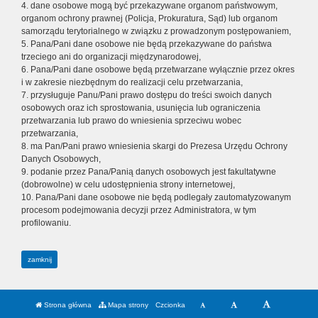
4. dane osobowe mogą być przekazywane organom państwowym,
organom ochrony prawnej (Policja, Prokuratura, Sąd) lub organom
samorządu terytorialnego w związku z prowadzonym postępowaniem,
5. Pana/Pani dane osobowe nie będą przekazywane do państwa
trzeciego ani do organizacji międzynarodowej,
6. Pana/Pani dane osobowe będą przetwarzane wyłącznie przez okres
i w zakresie niezbędnym do realizacji celu przetwarzania,
7. przysługuje Panu/Pani prawo dostępu do treści swoich danych
osobowych oraz ich sprostowania, usunięcia lub ograniczenia
przetwarzania lub prawo do wniesienia sprzeciwu wobec
przetwarzania,
8. ma Pan/Pani prawo wniesienia skargi do Prezesa Urzędu Ochrony
Danych Osobowych,
9. podanie przez Pana/Panią danych osobowych jest fakultatywne
(dobrowolne) w celu udostępnienia strony internetowej,
10. Pana/Pani dane osobowe nie będą podlegały zautomatyzowanym
procesom podejmowania decyzji przez Administratora, w tym
profilowaniu.
zamknij
Strona główna
Mapa strony
Czcionka