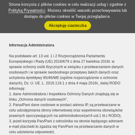
Strona korzysta z plików cookies w celu realizacji usług i zgodnie z
Polityką Prywatności
. Możesz określić warunki przechowywania lub
dostępu do plików cookies w Twojej przeglądarce.
Akceptuję ciasteczka
Informacja Administratora
Na podstawie art. 13 ust. 1 i 2 Rozporządzenia Parlamentu
Europejskiego i Rady (UE) 2016/679 z dnia 27 kwietnia 2016r. w
sprawie ochrony osób fizycznych w związku z przetwarzaniem danych
osobowych i w sprawie swobodnego przepływu takich danych oraz
uchylenia dyrektywy 95/46/WE (ogólne rozporządzenie o ochronie
danych), Dz. U. UE. L. 2016.119.1 z dnia 4 maja 2016r., dalej RODO
informuję:
1. dane Administratora i Inspektora Ochrony Danych znajdują się w
linku „Ochrona danych osobowych”,
2. Pana/Pani dane osobowe w postaci adresu IP, są przetwarzane w
celu udostępniania strony internetowej oraz wypełnienia obowiązków
prawnych spoczywających na administratorze(art.6 ust.1 lit.c RODO),
3. jeżeli korzysta Pan/Pani z odnośnika na stronie będącego adresem
e-mail placówki to zgadza się Pan/Pani na przetwarzanie danych w
celu udzielenia odpowiedzi,