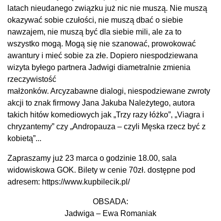
latach nieudanego związku już nic nie muszą. Nie muszą
okazywać sobie czułości, nie muszą dbać o siebie
nawzajem, nie muszą być dla siebie mili, ale za to
wszystko mogą. Mogą się nie szanować, prowokować
awantury i mieć sobie za złe. Dopiero niespodziewana
wizyta byłego partnera Jadwigi diametralnie zmienia
rzeczywistość
małżonków. Arcyzabawne dialogi, niespodziewane zwroty
akcji to znak firmowy Jana Jakuba Należytego, autora
takich hitów komediowych jak „Trzy razy łóżko”, „Viagra i
chryzantemy” czy „Andropauza – czyli Męska rzecz być z
kobietą”...
Zapraszamy już 23 marca o godzinie 18.00, sala
widowiskowa GOK. Bilety w cenie 70zł. dostępne pod
adresem: https://www.kupbilecik.pl/
OBSADA:
Jadwiga – Ewa Romaniak