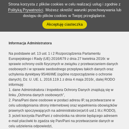
Strona korzysta z plików cookies w celu realizacji usług i zgodnie z
Polityką Prywatności
. Możesz określić warunki przechowywania lub
dostępu do plików cookies w Twojej przeglądarce.
Akceptuję ciasteczka
Informacja Administratora
Na podstawie art. 13 ust. 1 i 2 Rozporządzenia Parlamentu
Europejskiego i Rady (UE) 2016/679 z dnia 27 kwietnia 2016r. w
sprawie ochrony osób fizycznych w związku z przetwarzaniem danych
osobowych i w sprawie swobodnego przepływu takich danych oraz
uchylenia dyrektywy 95/46/WE (ogólne rozporządzenie o ochronie
danych), Dz. U. UE. L. 2016.119.1 z dnia 4 maja 2016r., dalej RODO
informuję:
1. dane Administratora i Inspektora Ochrony Danych znajdują się w
linku „Ochrona danych osobowych”,
2. Pana/Pani dane osobowe w postaci adresu IP, są przetwarzane w
celu udostępniania strony internetowej oraz wypełnienia obowiązków
prawnych spoczywających na administratorze(art.6 ust.1 lit.c RODO),
3. jeżeli korzysta Pan/Pani z odnośnika na stronie będącego adresem
e-mail placówki to zgadza się Pan/Pani na przetwarzanie danych w
celu udzielenia odpowiedzi,