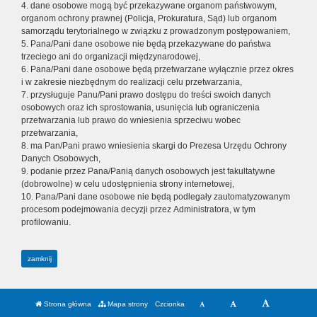
4. dane osobowe mogą być przekazywane organom państwowym,
organom ochrony prawnej (Policja, Prokuratura, Sąd) lub organom
samorządu terytorialnego w związku z prowadzonym postępowaniem,
5. Pana/Pani dane osobowe nie będą przekazywane do państwa
trzeciego ani do organizacji międzynarodowej,
6. Pana/Pani dane osobowe będą przetwarzane wyłącznie przez okres
i w zakresie niezbędnym do realizacji celu przetwarzania,
7. przysługuje Panu/Pani prawo dostępu do treści swoich danych
osobowych oraz ich sprostowania, usunięcia lub ograniczenia
przetwarzania lub prawo do wniesienia sprzeciwu wobec
przetwarzania,
8. ma Pan/Pani prawo wniesienia skargi do Prezesa Urzędu Ochrony
Danych Osobowych,
9. podanie przez Pana/Panią danych osobowych jest fakultatywne
(dobrowolne) w celu udostępnienia strony internetowej,
10. Pana/Pani dane osobowe nie będą podlegały zautomatyzowanym
procesom podejmowania decyzji przez Administratora, w tym
profilowaniu.
zamknij
Strona główna
Mapa strony
Czcionka