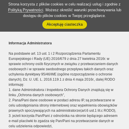
Strona korzysta z plików cookies w celu realizacji usług i zgodnie z
Polityką Prywatności
. Możesz określić warunki przechowywania lub
dostępu do plików cookies w Twojej przeglądarce.
Akceptuję ciasteczka
Informacja Administratora
Na podstawie art. 13 ust. 1 i 2 Rozporządzenia Parlamentu
Europejskiego i Rady (UE) 2016/679 z dnia 27 kwietnia 2016r. w
sprawie ochrony osób fizycznych w związku z przetwarzaniem danych
osobowych i w sprawie swobodnego przepływu takich danych oraz
uchylenia dyrektywy 95/46/WE (ogólne rozporządzenie o ochronie
danych), Dz. U. UE. L. 2016.119.1 z dnia 4 maja 2016r., dalej RODO
informuję:
1. dane Administratora i Inspektora Ochrony Danych znajdują się w
linku „Ochrona danych osobowych”,
2. Pana/Pani dane osobowe w postaci adresu IP, są przetwarzane w
celu udostępniania strony internetowej oraz wypełnienia obowiązków
prawnych spoczywających na administratorze(art.6 ust.1 lit.c RODO),
3. jeżeli korzysta Pan/Pani z odnośnika na stronie będącego adresem
e-mail placówki to zgadza się Pan/Pani na przetwarzanie danych w
celu udzielenia odpowiedzi,