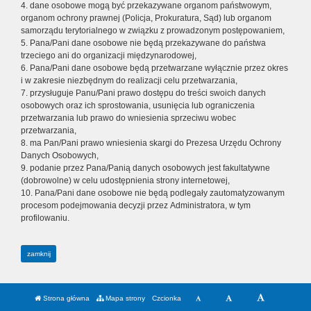
4. dane osobowe mogą być przekazywane organom państwowym,
organom ochrony prawnej (Policja, Prokuratura, Sąd) lub organom
samorządu terytorialnego w związku z prowadzonym postępowaniem,
5. Pana/Pani dane osobowe nie będą przekazywane do państwa
trzeciego ani do organizacji międzynarodowej,
6. Pana/Pani dane osobowe będą przetwarzane wyłącznie przez okres
i w zakresie niezbędnym do realizacji celu przetwarzania,
7. przysługuje Panu/Pani prawo dostępu do treści swoich danych
osobowych oraz ich sprostowania, usunięcia lub ograniczenia
przetwarzania lub prawo do wniesienia sprzeciwu wobec
przetwarzania,
8. ma Pan/Pani prawo wniesienia skargi do Prezesa Urzędu Ochrony
Danych Osobowych,
9. podanie przez Pana/Panią danych osobowych jest fakultatywne
(dobrowolne) w celu udostępnienia strony internetowej,
10. Pana/Pani dane osobowe nie będą podlegały zautomatyzowanym
procesom podejmowania decyzji przez Administratora, w tym
profilowaniu.
zamknij
Strona główna
Mapa strony
Czcionka