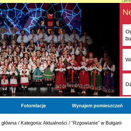
N
Og
bu
Wa
Dz
Fotorelacje
Wynajem pomieszczeń
a główna
Kategoria: Aktualności
"Rzgowianie" w Bułgarii