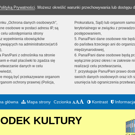
Polityką Prywatności
. Możesz określić warunki przechowywania lub dostępu d
 linku „Ochrona danych osobowych”,
Prokuratura, Sąd) lub organom sam
ne osobowe w postaci adresu IP, są
terytorialnego w związku z prowadz
 celu udostępniania strony
postępowaniem,
raz wypełnienia obowiązków
5. Pana/Pani dane osobowe nie bę
ywających na administratorze(art.6
do państwa trzeciego ani do organiza
),
międzynarodowej,
sta Pan/Pani z odnośnika na stronie
6. Pana/Pani dane osobowe będą pr
em e-mail placówki to zgadza się
wyłącznie przez okres i w zakresie 
zetwarzanie danych w celu
realizacji celu przetwarzania,
owiedzi,
7. przysługuje Panu/Pani prawo dost
we mogą być przekazywane organom
swoich danych osobowych oraz ich s
ganom ochrony prawnej (Policja,
usunięcia lub ograniczenia przetwar
na główna
Mapa strony
Czcionka
Kontrast
Informacja
RODEK KULTURY