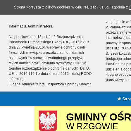
Strona korzysta z plików cookies w celu realizacji usług i zgodnie z
znajdują się w
Informacja Administratora
2. Pana/Pani da
przetwarzane w
Na podstawie art. 13 ust. 1 i 2 Rozporządzenia
internetowej o
Parlamentu Europejskiego i Rady (UE) 2016/679 z
prawnych spocz
dnia 27 kwietnia 2016r. w sprawie ochrony osób
ust.1 lit.c RODO
fizycznych w związku z przetwarzaniem danych
3. jeżeli korzy
osobowych i w sprawie swobodnego przepływu
będącego adres
takich danych oraz uchylenia dyrektywy 95/46/WE
Pan/Pani na pr
(ogólne rozporządzenie o ochronie danych), Dz. U.
udzielenia odp
UE. L. 2016.119.1 z dnia 4 maja 2016r., dalej RODO
4. dane osobo
informuję:
państwowym, or
1. dane Administratora i Inspektora Ochrony Danych
Stro
GMINNY OŚ
W RZGOWIE