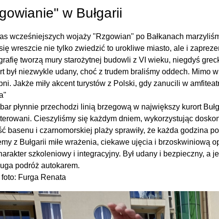
gowianie" w Bułgarii
as wcześniejszych wojaży "Rzgowian" po Bałkanach marzyliśm
się wreszcie nie tylko zwiedzić to urokliwe miasto, ale i zapreze
rafię tworzą mury starożytnej budowli z VI wieku, niegdyś greck
t był niezwykle udany, choć z trudem braliśmy oddech. Mimo w
pni. Jakże miły akcent turystów z Polski, gdy zanucili w amfite
a"
ar płynnie przechodzi linią brzegową w największy kurort Bułg
erowani. Cieszyliśmy się każdym dniem, wykorzystując doskon
ść basenu i czarnomorskiej plaży sprawiły, że każda godzina p
my z Bułgarii miłe wrażenia, ciekawe ujęcia i brzoskwiniową 
harakter szkoleniowy i integracyjny. Był udany i bezpieczny, 
ługa podróż autokarem.
i foto: Furga Renata