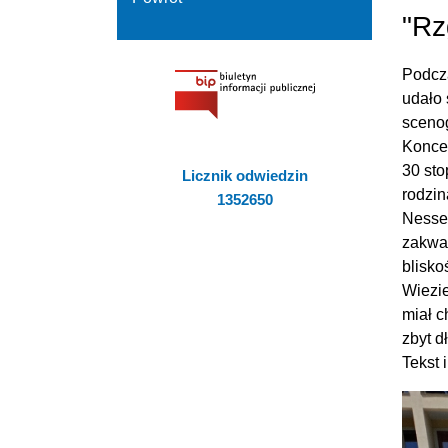
"Rz
Podcz
udało 
scenog
Koncer
30 sto
Licznik odwiedzin
rodzin
1352650
Nesseb
zakwat
blisko
Wiezie
miał c
zbyt d
Tekst 