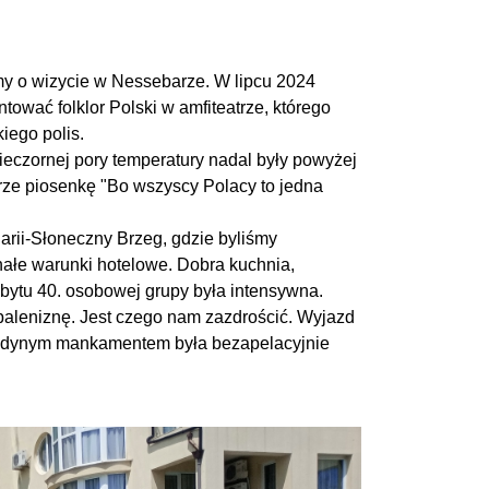
y o wizycie w Nessebarze. W lipcu 2024
ntować folklor Polski w amfiteatrze, którego
iego polis.
ieczornej pory temperatury nadal były powyżej
atrze piosenkę "Bo wszyscy Polacy to jedna
arii-Słoneczny Brzeg, gdzie byliśmy
ałe warunki hotelowe. Dobra kuchnia,
obytu 40. osobowej grupy była intensywna.
opaleniznę. Jest czego nam zazdrościć. Wyjazd
a jedynym mankamentem była bezapelacyjnie