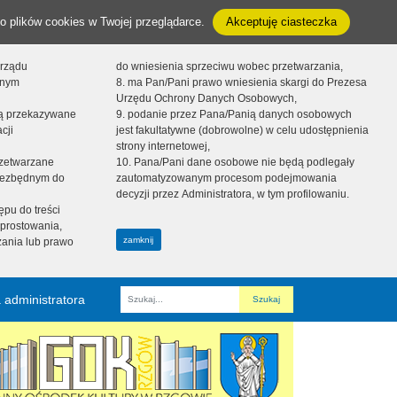
o plików cookies w Twojej przeglądarce.
Akceptuję ciasteczka
orządu
do wniesienia sprzeciwu wobec przetwarzania,
onym
8. ma Pan/Pani prawo wniesienia skargi do Prezesa
Urzędu Ochrony Danych Osobowych,
dą przekazywane
9. podanie przez Pana/Panią danych osobowych
cji
jest fakultatywne (dobrowolne) w celu udostępnienia
strony internetowej,
zetwarzane
10. Pana/Pani dane osobowe nie będą podlegały
niezbędnym do
zautomatyzowanym procesom podejmowania
decyzji przez Administratora, w tym profilowaniu.
ępu do treści
prostowania,
zamknij
zania lub prawo
 administratora
Fraza