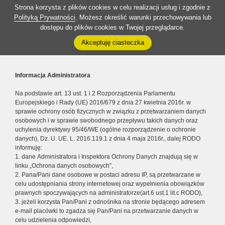
Strona korzysta z plików cookies w celu realizacji usług i zgodnie z
Polityką Prywatności
. Możesz określić warunki przechowywania lub
dostępu do plików cookies w Twojej przeglądarce.
Akceptuję ciasteczka
Informacja Administratora
Na podstawie art. 13 ust. 1 i 2 Rozporządzenia Parlamentu
Europejskiego i Rady (UE) 2016/679 z dnia 27 kwietnia 2016r. w
sprawie ochrony osób fizycznych w związku z przetwarzaniem danych
osobowych i w sprawie swobodnego przepływu takich danych oraz
uchylenia dyrektywy 95/46/WE (ogólne rozporządzenie o ochronie
danych), Dz. U. UE. L. 2016.119.1 z dnia 4 maja 2016r., dalej RODO
informuję:
1. dane Administratora i Inspektora Ochrony Danych znajdują się w
linku „Ochrona danych osobowych”,
2. Pana/Pani dane osobowe w postaci adresu IP, są przetwarzane w
celu udostępniania strony internetowej oraz wypełnienia obowiązków
prawnych spoczywających na administratorze(art.6 ust.1 lit.c RODO),
3. jeżeli korzysta Pan/Pani z odnośnika na stronie będącego adresem
e-mail placówki to zgadza się Pan/Pani na przetwarzanie danych w
celu udzielenia odpowiedzi,