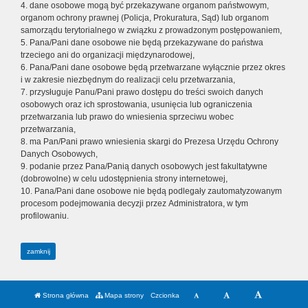
4. dane osobowe mogą być przekazywane organom państwowym,
organom ochrony prawnej (Policja, Prokuratura, Sąd) lub organom
samorządu terytorialnego w związku z prowadzonym postępowaniem,
5. Pana/Pani dane osobowe nie będą przekazywane do państwa
trzeciego ani do organizacji międzynarodowej,
6. Pana/Pani dane osobowe będą przetwarzane wyłącznie przez okres
i w zakresie niezbędnym do realizacji celu przetwarzania,
7. przysługuje Panu/Pani prawo dostępu do treści swoich danych
osobowych oraz ich sprostowania, usunięcia lub ograniczenia
przetwarzania lub prawo do wniesienia sprzeciwu wobec
przetwarzania,
8. ma Pan/Pani prawo wniesienia skargi do Prezesa Urzędu Ochrony
Danych Osobowych,
9. podanie przez Pana/Panią danych osobowych jest fakultatywne
(dobrowolne) w celu udostępnienia strony internetowej,
10. Pana/Pani dane osobowe nie będą podlegały zautomatyzowanym
procesom podejmowania decyzji przez Administratora, w tym
profilowaniu.
zamknij
Strona główna
Mapa strony
Czcionka