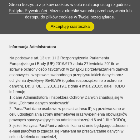
Strona korzysta z plików cookies w celu realizacji usług i zgodnie z
Polityką Prywatności
. Możesz określić warunki przechowywania lub
dostępu do plików cookies w Twojej przeglądarce.
Akceptuję ciasteczka
Informacja Administratora
Na podstawie art. 13 ust. 1 i 2 Rozporządzenia Parlamentu
Europejskiego i Rady (UE) 2016/679 z dnia 27 kwietnia 2016r. w
sprawie ochrony osób fizycznych w związku z przetwarzaniem danych
osobowych i w sprawie swobodnego przepływu takich danych oraz
uchylenia dyrektywy 95/46/WE (ogólne rozporządzenie o ochronie
danych), Dz. U. UE. L. 2016.119.1 z dnia 4 maja 2016r., dalej RODO
informuję:
1. dane Administratora i Inspektora Ochrony Danych znajdują się w
linku „Ochrona danych osobowych”,
2. Pana/Pani dane osobowe w postaci adresu IP, są przetwarzane w
celu udostępniania strony internetowej oraz wypełnienia obowiązków
prawnych spoczywających na administratorze(art.6 ust.1 lit.c RODO),
3. jeżeli korzysta Pan/Pani z odnośnika na stronie będącego adresem
e-mail placówki to zgadza się Pan/Pani na przetwarzanie danych w
celu udzielenia odpowiedzi,