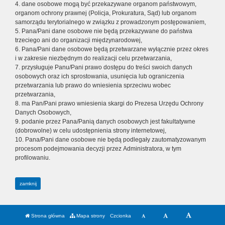
4. dane osobowe mogą być przekazywane organom państwowym,
organom ochrony prawnej (Policja, Prokuratura, Sąd) lub organom
samorządu terytorialnego w związku z prowadzonym postępowaniem,
5. Pana/Pani dane osobowe nie będą przekazywane do państwa
trzeciego ani do organizacji międzynarodowej,
6. Pana/Pani dane osobowe będą przetwarzane wyłącznie przez okres
i w zakresie niezbędnym do realizacji celu przetwarzania,
7. przysługuje Panu/Pani prawo dostępu do treści swoich danych
osobowych oraz ich sprostowania, usunięcia lub ograniczenia
przetwarzania lub prawo do wniesienia sprzeciwu wobec
przetwarzania,
8. ma Pan/Pani prawo wniesienia skargi do Prezesa Urzędu Ochrony
Danych Osobowych,
9. podanie przez Pana/Panią danych osobowych jest fakultatywne
(dobrowolne) w celu udostępnienia strony internetowej,
10. Pana/Pani dane osobowe nie będą podlegały zautomatyzowanym
procesom podejmowania decyzji przez Administratora, w tym
profilowaniu.
zamknij
Strona główna
Mapa strony
Czcionka