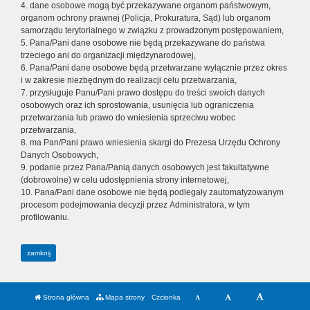
4. dane osobowe mogą być przekazywane organom państwowym,
organom ochrony prawnej (Policja, Prokuratura, Sąd) lub organom
samorządu terytorialnego w związku z prowadzonym postępowaniem,
5. Pana/Pani dane osobowe nie będą przekazywane do państwa
trzeciego ani do organizacji międzynarodowej,
6. Pana/Pani dane osobowe będą przetwarzane wyłącznie przez okres
i w zakresie niezbędnym do realizacji celu przetwarzania,
7. przysługuje Panu/Pani prawo dostępu do treści swoich danych
osobowych oraz ich sprostowania, usunięcia lub ograniczenia
przetwarzania lub prawo do wniesienia sprzeciwu wobec
przetwarzania,
8. ma Pan/Pani prawo wniesienia skargi do Prezesa Urzędu Ochrony
Danych Osobowych,
9. podanie przez Pana/Panią danych osobowych jest fakultatywne
(dobrowolne) w celu udostępnienia strony internetowej,
10. Pana/Pani dane osobowe nie będą podlegały zautomatyzowanym
procesom podejmowania decyzji przez Administratora, w tym
profilowaniu.
zamknij
Strona główna
Mapa strony
Czcionka