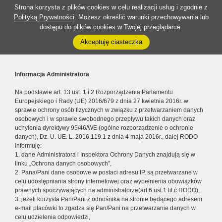
Strona korzysta z plików cookies w celu realizacji usług i zgodnie z
Polityką Prywatności
. Możesz określić warunki przechowywania lub
dostępu do plików cookies w Twojej przeglądarce.
Akceptuję ciasteczka
Informacja Administratora
Na podstawie art. 13 ust. 1 i 2 Rozporządzenia Parlamentu
Europejskiego i Rady (UE) 2016/679 z dnia 27 kwietnia 2016r. w
sprawie ochrony osób fizycznych w związku z przetwarzaniem danych
osobowych i w sprawie swobodnego przepływu takich danych oraz
uchylenia dyrektywy 95/46/WE (ogólne rozporządzenie o ochronie
danych), Dz. U. UE. L. 2016.119.1 z dnia 4 maja 2016r., dalej RODO
informuję:
1. dane Administratora i Inspektora Ochrony Danych znajdują się w
linku „Ochrona danych osobowych”,
2. Pana/Pani dane osobowe w postaci adresu IP, są przetwarzane w
celu udostępniania strony internetowej oraz wypełnienia obowiązków
prawnych spoczywających na administratorze(art.6 ust.1 lit.c RODO),
3. jeżeli korzysta Pan/Pani z odnośnika na stronie będącego adresem
e-mail placówki to zgadza się Pan/Pani na przetwarzanie danych w
celu udzielenia odpowiedzi,