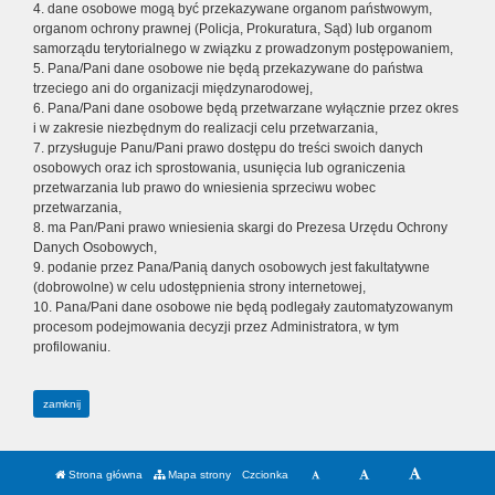
4. dane osobowe mogą być przekazywane organom państwowym,
organom ochrony prawnej (Policja, Prokuratura, Sąd) lub organom
samorządu terytorialnego w związku z prowadzonym postępowaniem,
5. Pana/Pani dane osobowe nie będą przekazywane do państwa
trzeciego ani do organizacji międzynarodowej,
6. Pana/Pani dane osobowe będą przetwarzane wyłącznie przez okres
i w zakresie niezbędnym do realizacji celu przetwarzania,
7. przysługuje Panu/Pani prawo dostępu do treści swoich danych
osobowych oraz ich sprostowania, usunięcia lub ograniczenia
przetwarzania lub prawo do wniesienia sprzeciwu wobec
przetwarzania,
8. ma Pan/Pani prawo wniesienia skargi do Prezesa Urzędu Ochrony
Danych Osobowych,
9. podanie przez Pana/Panią danych osobowych jest fakultatywne
(dobrowolne) w celu udostępnienia strony internetowej,
10. Pana/Pani dane osobowe nie będą podlegały zautomatyzowanym
procesom podejmowania decyzji przez Administratora, w tym
profilowaniu.
zamknij
Strona główna
Mapa strony
Czcionka