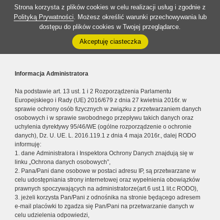
Strona korzysta z plików cookies w celu realizacji usług i zgodnie z
Polityką Prywatności
. Możesz określić warunki przechowywania lub
dostępu do plików cookies w Twojej przeglądarce.
Akceptuję ciasteczka
Informacja Administratora
Na podstawie art. 13 ust. 1 i 2 Rozporządzenia Parlamentu
Europejskiego i Rady (UE) 2016/679 z dnia 27 kwietnia 2016r. w
sprawie ochrony osób fizycznych w związku z przetwarzaniem danych
osobowych i w sprawie swobodnego przepływu takich danych oraz
uchylenia dyrektywy 95/46/WE (ogólne rozporządzenie o ochronie
danych), Dz. U. UE. L. 2016.119.1 z dnia 4 maja 2016r., dalej RODO
informuję:
1. dane Administratora i Inspektora Ochrony Danych znajdują się w
linku „Ochrona danych osobowych”,
2. Pana/Pani dane osobowe w postaci adresu IP, są przetwarzane w
celu udostępniania strony internetowej oraz wypełnienia obowiązków
prawnych spoczywających na administratorze(art.6 ust.1 lit.c RODO),
3. jeżeli korzysta Pan/Pani z odnośnika na stronie będącego adresem
e-mail placówki to zgadza się Pan/Pani na przetwarzanie danych w
celu udzielenia odpowiedzi,