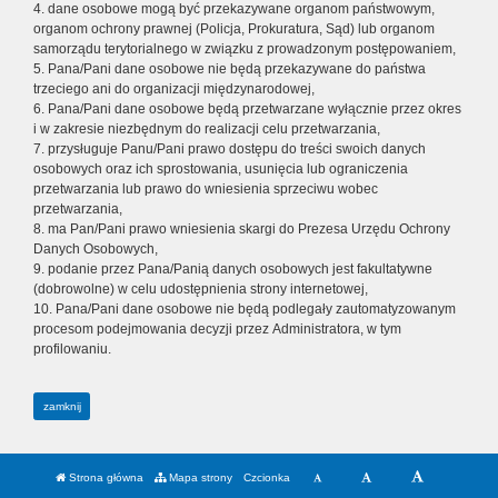
4. dane osobowe mogą być przekazywane organom państwowym,
organom ochrony prawnej (Policja, Prokuratura, Sąd) lub organom
samorządu terytorialnego w związku z prowadzonym postępowaniem,
5. Pana/Pani dane osobowe nie będą przekazywane do państwa
trzeciego ani do organizacji międzynarodowej,
6. Pana/Pani dane osobowe będą przetwarzane wyłącznie przez okres
i w zakresie niezbędnym do realizacji celu przetwarzania,
7. przysługuje Panu/Pani prawo dostępu do treści swoich danych
osobowych oraz ich sprostowania, usunięcia lub ograniczenia
przetwarzania lub prawo do wniesienia sprzeciwu wobec
przetwarzania,
8. ma Pan/Pani prawo wniesienia skargi do Prezesa Urzędu Ochrony
Danych Osobowych,
9. podanie przez Pana/Panią danych osobowych jest fakultatywne
(dobrowolne) w celu udostępnienia strony internetowej,
10. Pana/Pani dane osobowe nie będą podlegały zautomatyzowanym
procesom podejmowania decyzji przez Administratora, w tym
profilowaniu.
zamknij
Strona główna
Mapa strony
Czcionka