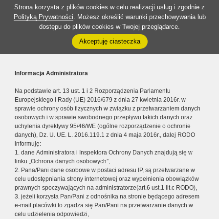
Strona korzysta z plików cookies w celu realizacji usług i zgodnie z
Polityką Prywatności
. Możesz określić warunki przechowywania lub
dostępu do plików cookies w Twojej przeglądarce.
Akceptuję ciasteczka
Informacja Administratora
Na podstawie art. 13 ust. 1 i 2 Rozporządzenia Parlamentu
Europejskiego i Rady (UE) 2016/679 z dnia 27 kwietnia 2016r. w
sprawie ochrony osób fizycznych w związku z przetwarzaniem danych
osobowych i w sprawie swobodnego przepływu takich danych oraz
uchylenia dyrektywy 95/46/WE (ogólne rozporządzenie o ochronie
danych), Dz. U. UE. L. 2016.119.1 z dnia 4 maja 2016r., dalej RODO
informuję:
1. dane Administratora i Inspektora Ochrony Danych znajdują się w
linku „Ochrona danych osobowych”,
2. Pana/Pani dane osobowe w postaci adresu IP, są przetwarzane w
celu udostępniania strony internetowej oraz wypełnienia obowiązków
prawnych spoczywających na administratorze(art.6 ust.1 lit.c RODO),
3. jeżeli korzysta Pan/Pani z odnośnika na stronie będącego adresem
e-mail placówki to zgadza się Pan/Pani na przetwarzanie danych w
celu udzielenia odpowiedzi,