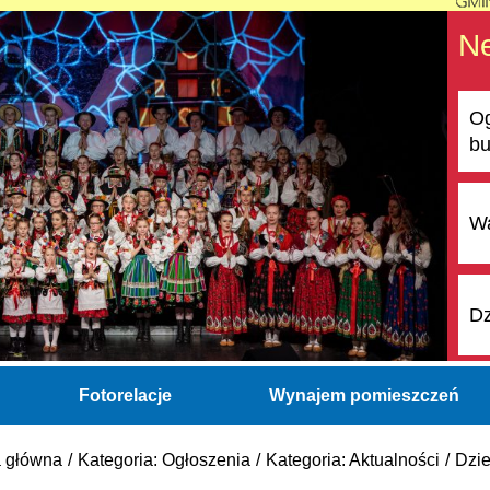
N
Og
bu
Wa
Dz
Fotorelacje
Wynajem pomieszczeń
a główna
Kategoria: Ogłoszenia
Kategoria: Aktualności
Dzie