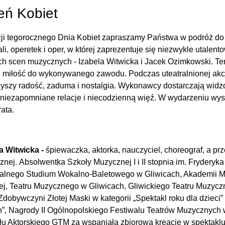
eń Kobiet
zji tegorocznego Dnia Kobiet zapraszamy Państwa w podróż do
li, operetek i oper, w której zaprezentuje się niezwykle utalen
ch scen muzycznych - Izabela Witwicka i Jacek Ozimkowski. Te
i miłość do wykonywanego zawodu. Podczas uteatralnionej akcj
yszy radość, zaduma i nostalgia. Wykonawcy dostarczają widz
 niezapomniane relacje i niecodzienną więź. W wydarzeniu wy
ata.
a Witwicka -
śpiewaczka, aktorka, nauczyciel, choreograf, a pr
nej. Absolwentka Szkoły Muzycznej I i II stopnia im. Fryder
ealnego Studium Wokalno-Baletowego w Gliwicach, Akademii Mu
ej, Teatru Muzycznego w Gliwicach, Gliwickiego Teatru Muzyc
Zdobywczyni Złotej Maski w kategorii „Spektakl roku dla dziec
”, Nagrody II Ogólnopolskiego Festiwalu Teatrów Muzycznych 
u Aktorskiego GTM za wspaniałą zbiorową kreację w spektaklu