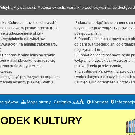
Polityką Prywatności
. Możesz określić warunki przechowywania lub dostępu d
 linku „Ochrona danych osobowych”,
Prokuratura, Sąd) lub organom sam
ne osobowe w postaci adresu IP, są
terytorialnego w związku z prowadz
 celu udostępniania strony
postępowaniem,
raz wypełnienia obowiązków
5. Pana/Pani dane osobowe nie bę
ywających na administratorze(art.6
do państwa trzeciego ani do organiza
),
międzynarodowej,
sta Pan/Pani z odnośnika na stronie
6. Pana/Pani dane osobowe będą pr
em e-mail placówki to zgadza się
wyłącznie przez okres i w zakresie 
zetwarzanie danych w celu
realizacji celu przetwarzania,
owiedzi,
7. przysługuje Panu/Pani prawo dost
we mogą być przekazywane organom
swoich danych osobowych oraz ich s
ganom ochrony prawnej (Policja,
usunięcia lub ograniczenia przetwar
na główna
Mapa strony
Czcionka
Kontrast
Informacja
RODEK KULTURY