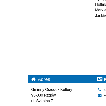
Hoffma
Marki
Jacki
Adres
K
Gminny Ośrodek Kultury
te
95-030 Rzgów
k
ul. Szkolna 7