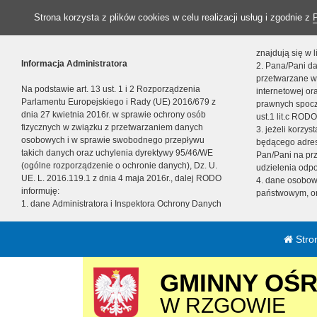
Strona korzysta z plików cookies w celu realizacji usług i zgodnie z
znajdują się w
Informacja Administratora
2. Pana/Pani da
przetwarzane w
Na podstawie art. 13 ust. 1 i 2 Rozporządzenia
internetowej o
Parlamentu Europejskiego i Rady (UE) 2016/679 z
prawnych spocz
dnia 27 kwietnia 2016r. w sprawie ochrony osób
ust.1 lit.c RODO
fizycznych w związku z przetwarzaniem danych
3. jeżeli korzy
osobowych i w sprawie swobodnego przepływu
będącego adres
takich danych oraz uchylenia dyrektywy 95/46/WE
Pan/Pani na pr
(ogólne rozporządzenie o ochronie danych), Dz. U.
udzielenia odp
UE. L. 2016.119.1 z dnia 4 maja 2016r., dalej RODO
4. dane osobo
informuję:
państwowym, or
1. dane Administratora i Inspektora Ochrony Danych
Stro
GMINNY OŚ
W RZGOWIE