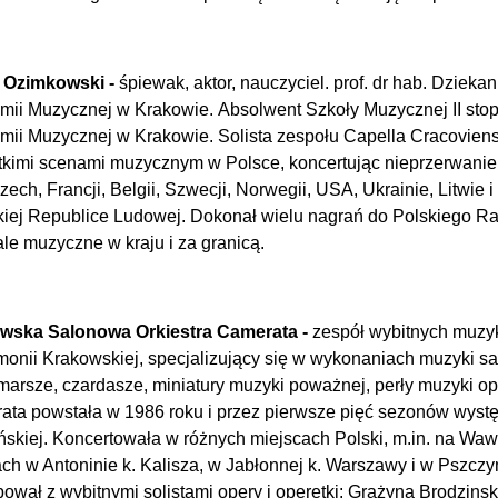
 Ozimkowski -
śpiewak, aktor, nauczyciel. prof. dr hab. Dziek
ii Muzycznej w Krakowie. Absolwent Szkoły Muzycznej II sto
ii Muzycznej w Krakowie. Solista zespołu Capella Cracoviens
kimi scenami muzycznym w Polsce, koncertując nieprzerwanie 
ech, Francji, Belgii, Szwecji, Norwegii, USA, Ukrainie, Litwie
iej Republice Ludowej. Dokonał wielu nagrań do Polskiego Rad
ale muzyczne w kraju i za granicą.
wska Salonowa Orkiestra Camerata -
zespół wybitnych muzyk
monii Krakowskiej, specjalizujący się w wykonaniach muzyki sa
 marsze, czardasze, miniatury muzyki poważnej, perły muzyki o
ta powstała w 1986 roku i przez pierwsze pięć sezonów występo
skiej. Koncertowała w różnych miejscach Polski, m.in. na W
ch w Antoninie k. Kalisza, w Jabłonnej k. Warszawy i w Pszczy
ował z wybitnymi solistami opery i operetki: Grażyną Brodzin