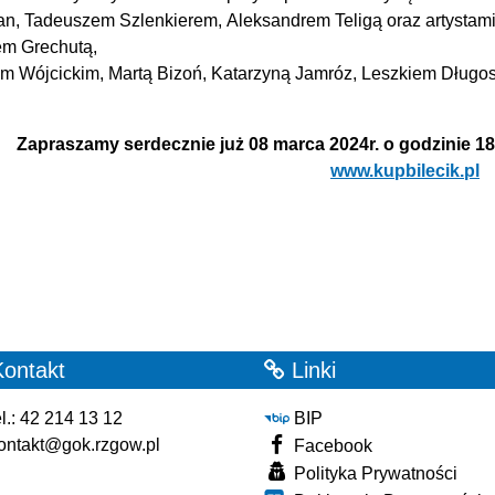
n, Tadeuszem Szlenkierem, Aleksandrem Teligą oraz artystami
em Grechutą,
em Wójcickim, Martą Bizoń, Katarzyną Jamróz, Leszkiem Długo
Zapraszamy serdecznie już 08 marca 2024r. o godzinie 18.
www.kupbilecik.pl
ontakt
Linki
l.: 42 214 13 12
BIP
ontakt@gok.rzgow.pl
Facebook
Polityka Prywatności