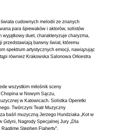
 świata cudownych melodii ze znanych
towana para śpiewaków i aktorów, solistów
n wyjątkowy duet, charakteryzuje charyzma,
i przedstawiają barwny świat, któremu
om spektrum artystycznych emocji, nawiązując
stąpi również Krakowska Salonowa Orkiestra
zede wszystkim miłośnik sceny
yka Chopina w Nowym Sączu,
zycznej w Katowicach. Solistka Operetki
znego. Twórczyni Teatr Muzyczny
i” za baśń muzyczną Jerzego Hundziaka „Kot w
w Gdyni, Nagrody Specjalnej Jury „Dla
 Ragtime Stephen Flaherty”.