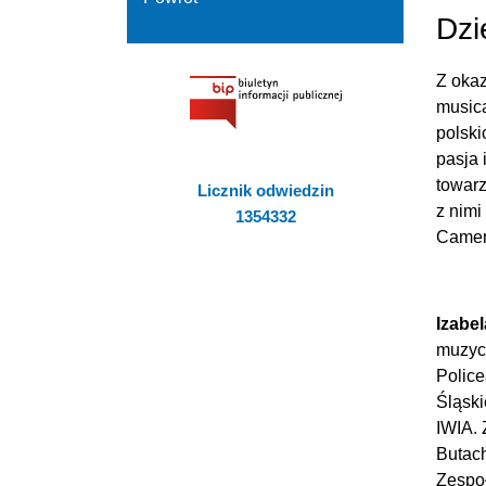
Dzi
Z oka
musica
polski
pasja 
towarz
Licznik odwiedzin
z nimi
1354332
Camer
Izabel
muzycz
Polic
Śląski
IWIA. 
Butach
Zespoł