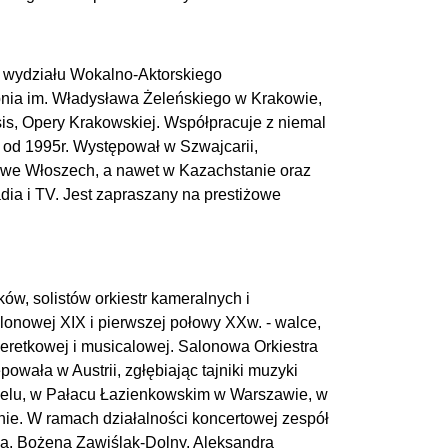
an wydziału Wokalno-Aktorskiego
pnia im. Władysława Żeleńskiego w Krakowie,
is, Opery Krakowskiej. Współpracuje z niemal
od 1995r. Występował w Szwajcarii,
 i we Włoszech, a nawet w Kazachstanie oraz
ia i TV. Jest zapraszany na prestiżowe
ów, solistów orkiestr kameralnych i
lonowej XIX i pierwszej połowy XXw. - walce,
peretkowej i musicalowej. Salonowa Orkiestra
wała w Austrii, zgłębiając tajniki muzyki
awelu, w Pałacu Łazienkowskim w Warszawie, w
nie. W ramach działalności koncertowej zespół
ską, Bożeną Zawiślak-Dolny, Aleksandrą