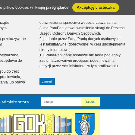
o plików cookies w Twojej przeglądarce.
Akceptuję ciasteczka
orządu
do wniesienia sprzeciwu wobec przetwarzania,
onym
8. ma Pan/Pani prawo wniesienia skargi do Prezesa
Urzędu Ochrony Danych Osobowych,
dą przekazywane
9. podanie przez Pana/Panią danych osobowych
cji
jest fakultatywne (dobrowolne) w celu udostępnienia
strony internetowej,
zetwarzane
10. Pana/Pani dane osobowe nie będą podlegały
niezbędnym do
zautomatyzowanym procesom podejmowania
decyzji przez Administratora, w tym profilowaniu.
ępu do treści
prostowania,
zamknij
zania lub prawo
 administratora
Fraza