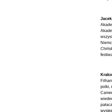
Jacek
Akadem
Akadem
wszyst
Niemcz
Chińsk
festiw
Krako
Filhar
polki,
Camera
wiedeń
pałaca
występ