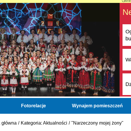
N
Og
bu
Wa
Dz
Fotorelacje
Wynajem pomieszczeń
a główna
Kategoria: Aktualności
"Narzeczony mojej żony"