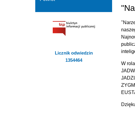
"Na
"Narze
nasze
Najno
publi
inteli
Licznik odwiedzin
1354464
W rol
JADW
JADZI
ZYGMU
EUST
Dzięku