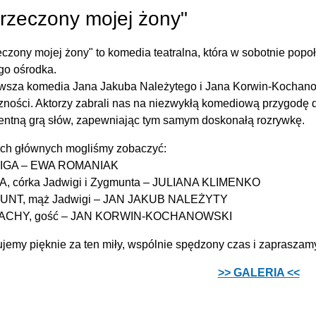
rzeczony mojej żony"
czony mojej żony" to komedia teatralna, która w sobotnie pop
go ośrodka.
wsza komedia Jana Jakuba Należytego i Jana Korwin-Kochano
czności. Aktorzy zabrali nas na niezwykłą komediową przygo
gentną grą słów, zapewniając tym samym doskonałą rozrywkę.
ach głównych mogliśmy zobaczyć:
IGA – EWA ROMANIAK
A, córka Jadwigi i Zygmunta – JULIANA KLIMENKO
NT, mąż Jadwigi – JAN JAKUB NALEŻYTY
ACHY, gość – JAN KORWIN-KOCHANOWSKI
jemy pięknie za ten miły, wspólnie spędzony czas i zaprasza
>> GALERIA <<