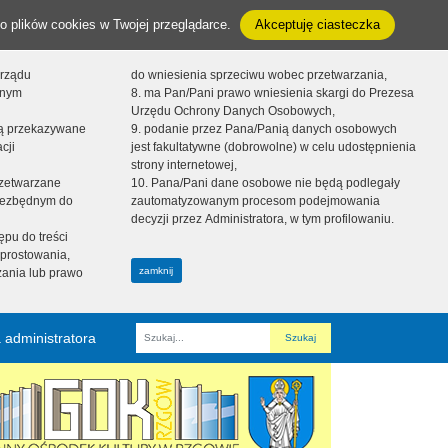
o plików cookies w Twojej przeglądarce.
Akceptuję ciasteczka
orządu
do wniesienia sprzeciwu wobec przetwarzania,
onym
8. ma Pan/Pani prawo wniesienia skargi do Prezesa
Urzędu Ochrony Danych Osobowych,
dą przekazywane
9. podanie przez Pana/Panią danych osobowych
cji
jest fakultatywne (dobrowolne) w celu udostępnienia
strony internetowej,
zetwarzane
10. Pana/Pani dane osobowe nie będą podlegały
niezbędnym do
zautomatyzowanym procesom podejmowania
decyzji przez Administratora, w tym profilowaniu.
ępu do treści
prostowania,
zamknij
zania lub prawo
 administratora
Fraza