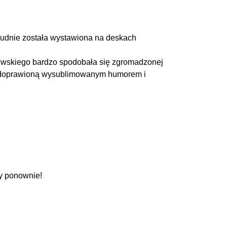
ołudnie została wystawiona na deskach
wskiego bardzo spodobała się zgromadzonej
dę doprawioną wysublimowanym humorem i
my ponownie!