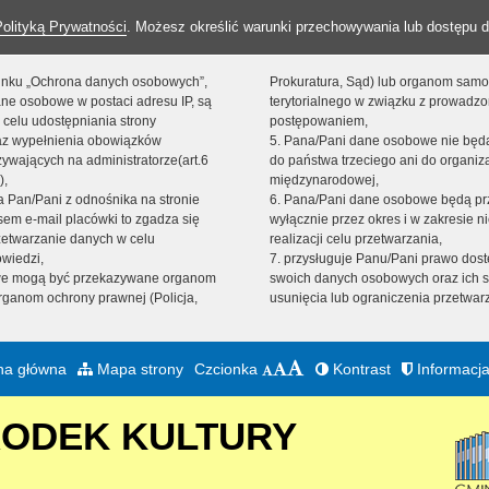
Polityką Prywatności
. Możesz określić warunki przechowywania lub dostępu d
 linku „Ochrona danych osobowych”,
Prokuratura, Sąd) lub organom sam
ne osobowe w postaci adresu IP, są
terytorialnego w związku z prowadz
 celu udostępniania strony
postępowaniem,
raz wypełnienia obowiązków
5. Pana/Pani dane osobowe nie bę
ywających na administratorze(art.6
do państwa trzeciego ani do organiza
),
międzynarodowej,
sta Pan/Pani z odnośnika na stronie
6. Pana/Pani dane osobowe będą pr
em e-mail placówki to zgadza się
wyłącznie przez okres i w zakresie 
zetwarzanie danych w celu
realizacji celu przetwarzania,
owiedzi,
7. przysługuje Panu/Pani prawo dost
we mogą być przekazywane organom
swoich danych osobowych oraz ich s
ganom ochrony prawnej (Policja,
usunięcia lub ograniczenia przetwar
na główna
Mapa strony
Czcionka
Kontrast
Informacja
RODEK KULTURY