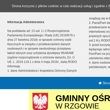
Strona korzysta z plików cookies w celu realizacji usług i zgodnie z
znajdują się w
Informacja Administratora
2. Pana/Pani da
przetwarzane w
Na podstawie art. 13 ust. 1 i 2 Rozporządzenia
internetowej o
Parlamentu Europejskiego i Rady (UE) 2016/679 z
prawnych spocz
dnia 27 kwietnia 2016r. w sprawie ochrony osób
ust.1 lit.c RODO
fizycznych w związku z przetwarzaniem danych
3. jeżeli korzy
osobowych i w sprawie swobodnego przepływu
będącego adres
takich danych oraz uchylenia dyrektywy 95/46/WE
Pan/Pani na pr
(ogólne rozporządzenie o ochronie danych), Dz. U.
udzielenia odp
UE. L. 2016.119.1 z dnia 4 maja 2016r., dalej RODO
4. dane osobo
informuję:
państwowym, or
1. dane Administratora i Inspektora Ochrony Danych
Stro
GMINNY OŚ
W RZGOWIE