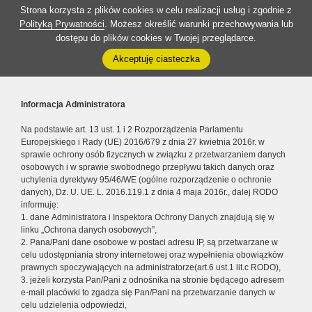
Strona korzysta z plików cookies w celu realizacji usług i zgodnie z
Polityką Prywatności
. Możesz określić warunki przechowywania lub
dostępu do plików cookies w Twojej przeglądarce.
Akceptuję ciasteczka
Informacja Administratora
Na podstawie art. 13 ust. 1 i 2 Rozporządzenia Parlamentu
Europejskiego i Rady (UE) 2016/679 z dnia 27 kwietnia 2016r. w
sprawie ochrony osób fizycznych w związku z przetwarzaniem danych
osobowych i w sprawie swobodnego przepływu takich danych oraz
uchylenia dyrektywy 95/46/WE (ogólne rozporządzenie o ochronie
danych), Dz. U. UE. L. 2016.119.1 z dnia 4 maja 2016r., dalej RODO
informuję:
1. dane Administratora i Inspektora Ochrony Danych znajdują się w
linku „Ochrona danych osobowych”,
2. Pana/Pani dane osobowe w postaci adresu IP, są przetwarzane w
celu udostępniania strony internetowej oraz wypełnienia obowiązków
prawnych spoczywających na administratorze(art.6 ust.1 lit.c RODO),
3. jeżeli korzysta Pan/Pani z odnośnika na stronie będącego adresem
e-mail placówki to zgadza się Pan/Pani na przetwarzanie danych w
celu udzielenia odpowiedzi,