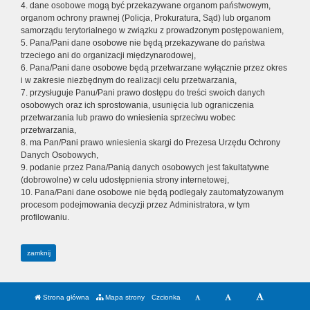
4. dane osobowe mogą być przekazywane organom państwowym,
organom ochrony prawnej (Policja, Prokuratura, Sąd) lub organom
samorządu terytorialnego w związku z prowadzonym postępowaniem,
5. Pana/Pani dane osobowe nie będą przekazywane do państwa
trzeciego ani do organizacji międzynarodowej,
6. Pana/Pani dane osobowe będą przetwarzane wyłącznie przez okres
i w zakresie niezbędnym do realizacji celu przetwarzania,
7. przysługuje Panu/Pani prawo dostępu do treści swoich danych
osobowych oraz ich sprostowania, usunięcia lub ograniczenia
przetwarzania lub prawo do wniesienia sprzeciwu wobec
przetwarzania,
8. ma Pan/Pani prawo wniesienia skargi do Prezesa Urzędu Ochrony
Danych Osobowych,
9. podanie przez Pana/Panią danych osobowych jest fakultatywne
(dobrowolne) w celu udostępnienia strony internetowej,
10. Pana/Pani dane osobowe nie będą podlegały zautomatyzowanym
procesom podejmowania decyzji przez Administratora, w tym
profilowaniu.
zamknij
Strona główna
Mapa strony
Czcionka