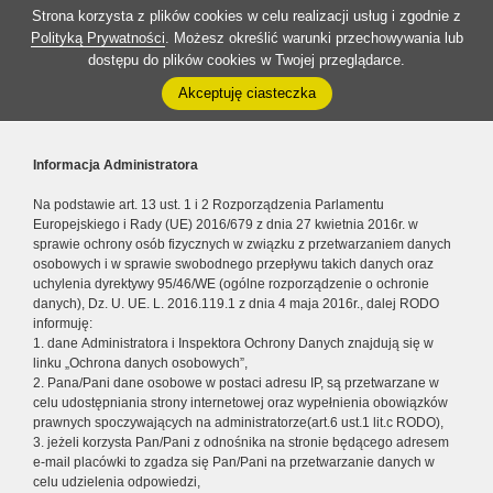
Strona korzysta z plików cookies w celu realizacji usług i zgodnie z
Polityką Prywatności
. Możesz określić warunki przechowywania lub
dostępu do plików cookies w Twojej przeglądarce.
Akceptuję ciasteczka
Informacja Administratora
Na podstawie art. 13 ust. 1 i 2 Rozporządzenia Parlamentu
Europejskiego i Rady (UE) 2016/679 z dnia 27 kwietnia 2016r. w
sprawie ochrony osób fizycznych w związku z przetwarzaniem danych
osobowych i w sprawie swobodnego przepływu takich danych oraz
uchylenia dyrektywy 95/46/WE (ogólne rozporządzenie o ochronie
danych), Dz. U. UE. L. 2016.119.1 z dnia 4 maja 2016r., dalej RODO
informuję:
1. dane Administratora i Inspektora Ochrony Danych znajdują się w
linku „Ochrona danych osobowych”,
2. Pana/Pani dane osobowe w postaci adresu IP, są przetwarzane w
celu udostępniania strony internetowej oraz wypełnienia obowiązków
prawnych spoczywających na administratorze(art.6 ust.1 lit.c RODO),
3. jeżeli korzysta Pan/Pani z odnośnika na stronie będącego adresem
e-mail placówki to zgadza się Pan/Pani na przetwarzanie danych w
celu udzielenia odpowiedzi,