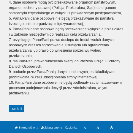
4. dane osobowe mogą być przekazywane organom państwowym,
organom ochrony prawnej (Policja, Prokuratura, Sąd) lub organom
samorządu terytorialnego w związku z prowadzonym postępowaniem,
5. Pana/Pani dane osobowe nie będą przekazywane do państwa
trzeciego ani do organizacji międzynarodowej,
6. Pana/Pani dane osobowe będą przetwarzane wyłącznie przez okres
i w zakresie niezbędnym do realizacji celu przetwarzania,
7. przysługuje Panu/Pani prawo dostępu do treści swoich danych
osobowych oraz ich sprostowania, usunięcia lub ograniczenia
przetwarzania lub prawo do wniesienia sprzeciwu wobec
przetwarzania,
8. ma Pan/Pani prawo wniesienia skargi do Prezesa Urzędu Ochrony
Danych Osobowych,
9. podanie przez Pana/Panią danych osobowych jest fakultatywne
(dobrowolne) w celu udostępnienia strony internetowej,
10. Pana/Pani dane osobowe nie będą podlegały zautomatyzowanym
procesom podejmowania decyzji przez Administratora, w tym
profilowaniu.
zamknij
Strona główna
Mapa strony
Czcionka